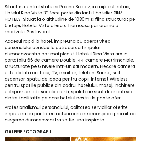
Situat in centrul statiunii Poiana Brasov, in mijlocul naturii,
Hotelul Rina Vista 3* face parte din lantul hotelier RINA
HOTELS. Situat la o altitudine de 1030m si fiind structurat pe
6 etaje, Hotelul Vista ofera o frumoasa panorama a
masivului Postavarul.
Accesul rapid la hotel, impreuna cu operativitea
personalului conduc la petrecerea timpului
dumneavoastra cat mai placut. Hotelul Rina Vista are in
portofoliu 66 de camere Double, 44 camere Matrimoniale,
structurate pe 6 nivele intr-un stil modern. Fiecare camera
este dotata cu: baie, TV, minibar, telefon. Sauna, seif,
ascensor, spatiu de joaca pentru copii, Internet Wireless
pentru spatiile publice din cadrul hotelului, masaj, inchiriere
echipament ski, scoala de ski, spalatorie sunt doar cateva
dintre facilitatile pe care hotelul nostru le poate oferi.
Profesionalismul personalului, calitatea serviciilor oferite
impreuna cu puritatea naturii care ne inconjoara promit ca
alegerea dumneavoastra sa fie una inspirata.
GALERIE FOTOGRAFII