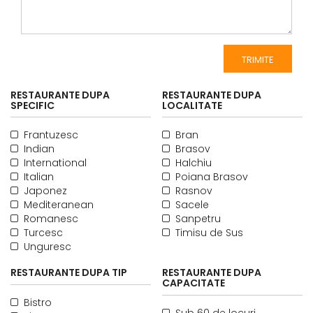
RESTAURANTE DUPA
RESTAURANTE DUPA
SPECIFIC
LOCALITATE
Frantuzesc
Bran
Indian
Brasov
International
Halchiu
Italian
Poiana Brasov
Japonez
Rasnov
Mediteranean
Sacele
Romanesc
Sanpetru
Turcesc
Timisu de Sus
Unguresc
RESTAURANTE DUPA TIP
RESTAURANTE DUPA
CAPACITATE
Bistro
Sub 60 de locuri