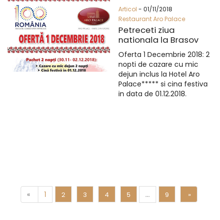
Articol
- 01/11/2018
Restaurant Aro Palace
Petreceti ziua
nationala la Brasov
Oferta 1 Decembrie 2018: 2
nopti de cazare cu mic
dejun inclus la Hotel Aro
Palace***** si cina festiva
in data de 01.12.2018.
«
1
…
2
3
4
5
9
»