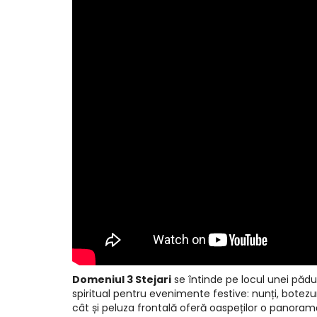
Domeniul 3 Stejari
se întinde pe locul unei pădur
spiritual pentru evenimente festive: nunți, botezuri
cât și peluza frontală oferă oaspeților o panoram