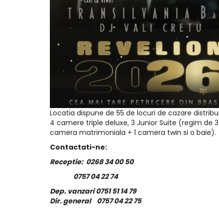
Locatia dispune de 55 de locuri de cazare distrib
4 camere triple deluxe, 3 Junior Suite (regim de 3
camera matrimoniala + 1 camera twin si o baie).
Contactati-ne:
Receptie: 0268 34 00 50
0757 04 22 74
Dep. vanzari 0751 51 14 79
Dir. general 0757 04 22 75