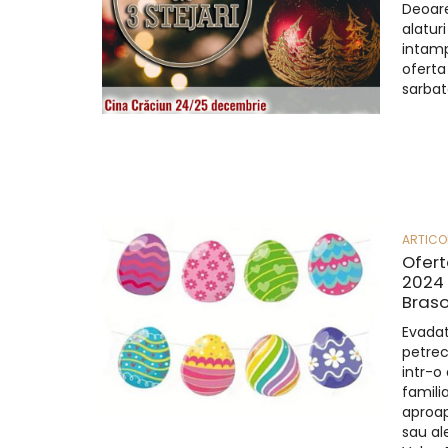
Deoar
alaturi
intam
oferta
sarbat
ARTICO
Ofert
2024 
Braso
Evadat
petrec
intr-o
famili
aproap
sau ale