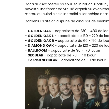
Dacă ai visat mereu să spui DA în mijlocul naturii
poveste. Indiferent că vrei să organizezi evenim
mereu cu culorile sale incredibile, iar echipa noastr
Domeniul 3 Stejari dispune de cinci săli de eveni
-
GOLDEN OAK
- capacitate de 230 - 480 de loc
-
GOLDEN OAK L
- capacitate de 130 - 220 de loc
-
GOLDEN OAK R
- capacitate de 60 - 150 de locu
-
DIAMOND OAK
- capacitate de 120 - 220 de loc
-
BALLROOM
- capacitate de 90 - 170 locuri
-
SECULAR
- capacitate de 70 - 140 locuri
-
Terasa SECULAR
- capacitate de 50 de locuri