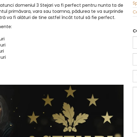
Sp
, atunci domeniul 3 Stejari va fi perfect pentru nunta ta de
entul primăvara, vara sau toamna, pădurea te va surprinde
C
ă va fi alături de tine astfel încât totul să fie perfect.
mente:
C
uri
uri
ri
uri