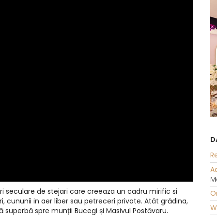
D
Re
A
Mo
i seculare de stejari care creeaza un cadru mirific si
O
, cununii in aer liber sau petreceri private. Atât grădina,
W
ă superbă spre munții Bucegi și Masivul Postăvaru.