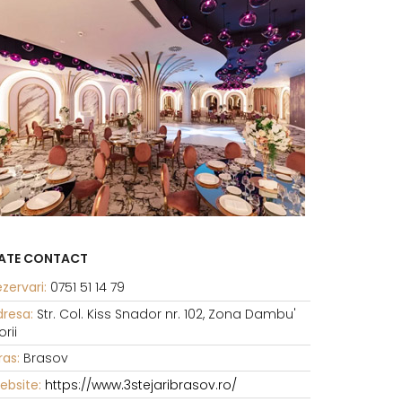
ATE CONTACT
zervari:
0751 51 14 79
dresa:
Str. Col. Kiss Snador nr. 102, Zona Dambu'
rii
ras:
Brasov
ebsite:
https://www.3stejaribrasov.ro/