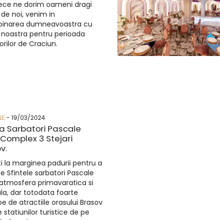
ece ne dorim oameni dragi
 de noi, venim in
pinarea dumneavoastra cu
 noastra pentru perioada
orilor de Craciun.
LE
- 19/03/2024
a Sarbatori Pascale
Complex 3 Stejari
v.
i la marginea padurii pentru a
e Sfintele sarbatori Pascale
 atmosfera primavaratica si
ala, dar totodata foarte
e de atractiile orasului Brasov
 statiunilor turistice de pe