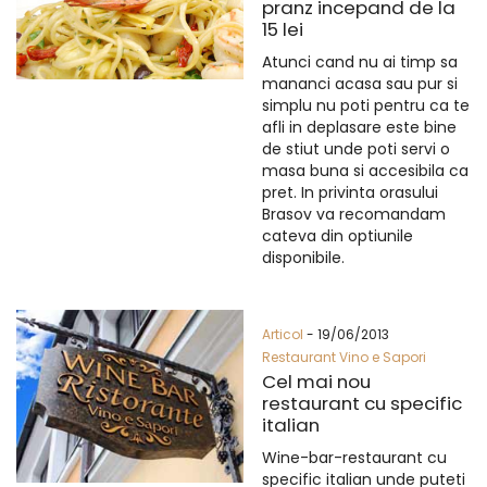
pranz incepand de la
15 lei
Atunci cand nu ai timp sa
mananci acasa sau pur si
simplu nu poti pentru ca te
afli in deplasare este bine
de stiut unde poti servi o
masa buna si accesibila ca
pret. In privinta orasului
Brasov va recomandam
cateva din optiunile
disponibile.
Articol
- 19/06/2013
Restaurant Vino e Sapori
Cel mai nou
restaurant cu specific
italian
Wine-bar-restaurant cu
specific italian unde puteti