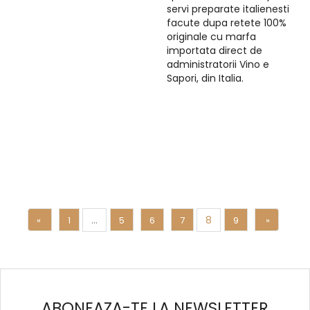
servi preparate italienesti
facute dupa retete 100%
originale cu marfa
importata direct de
administratorii Vino e
Sapori, din Italia.
…
8
«
1
5
6
7
9
»
ABONEAZA-TE LA NEWSLETTER