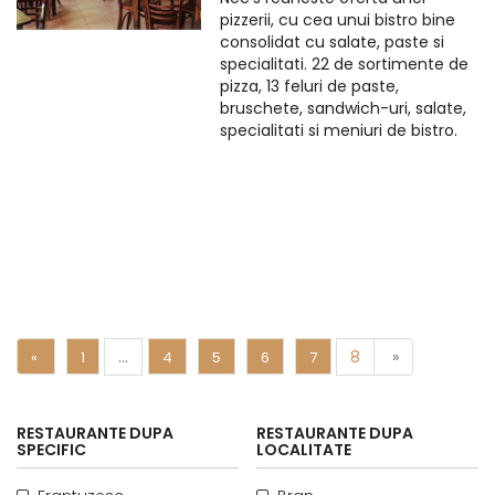
pizzerii, cu cea unui bistro bine
consolidat cu salate, paste si
specialitati. 22 de sortimente de
pizza, 13 feluri de paste,
bruschete, sandwich-uri, salate,
specialitati si meniuri de bistro.
…
8
»
«
1
4
5
6
7
RESTAURANTE DUPA
RESTAURANTE DUPA
SPECIFIC
LOCALITATE